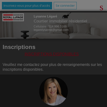
Inscrivez-vous pour plus d'accès
Se connecter
Lysanne Légaré
Courtier immobilier résidentiel
Cellulaire :
514.996.5169
legarelysanne@gmail.com
Inscriptions
INSCRIPTIONS DISPONIBLES
Veuillez me contactez pour plus de renseignements sur les
inscriptions disponibles.