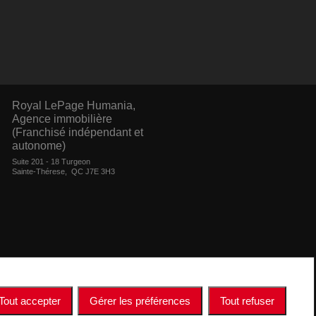
Royal LePage Humania,
Agence immobilière
(Franchisé indépendant et
autonome)
Suite 201 - 18 Turgeon
Sainte-Thérese, QC J7E 3H3
ntation de quelque nature que ce soit est donnée quant à l'exactitude
ogo REALTOR® sont des marques déposées de REALTOR® Canada Inc., une
er les services immobiliers offerts par les courtiers et agents
ent à identifier les services immobiliers que fournissent les courtiers et
Tout accepter
Gérer les préférences
Tout refuser
res commerciales non sollicitées au propriétaire du site Web.