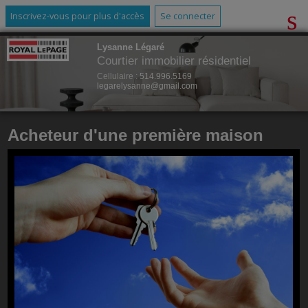
Inscrivez-vous pour plus d'accès
Se connecter
Lysanne Légaré
Courtier immobilier résidentiel
Cellulaire :
514.996.5169
legarelysanne@gmail.com
Acheteur d'une première maison