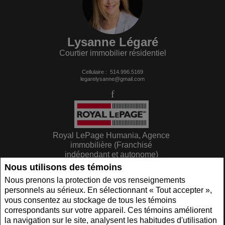
Lysanne Légaré
Courtier immobilier résidentiel
Cellulaire :
514.996.5169
legarelysanne@gmail.com
Royal LePage Humania, Agence
immobilière (Franchisé
indépendant et autonome)
Nous utilisons des témoins
Suite 201 - 18 Turgeon
Sainte-Thérese, QC J7E 3H3
Nous prenons la protection de vos renseignements
personnels au sérieux. En sélectionnant « Tout accepter »,
vous consentez au stockage de tous les témoins
www.royallepage.ca
|
Politique de confidentialité
|
Clause de non-responsabilité
|
Conditions d'utilisation
correspondants sur votre appareil. Ces témoins améliorent
Tous les renseignements affichés sont jugés fiables; leur exactitude n'est toutefois pas
la navigation sur le site, analysent les habitudes d'utilisation
garantie et doit être vérifiée de façon indépendante. Aucune garantie ni représentation