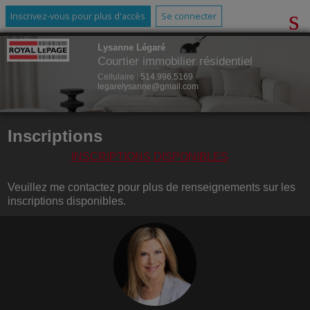
Inscrivez-vous pour plus d'accès
Se connecter
Lysanne Légaré
Courtier immobilier résidentiel
Cellulaire :
514.996.5169
legarelysanne@gmail.com
Inscriptions
INSCRIPTIONS DISPONIBLES
Veuillez me contactez pour plus de renseignements sur les
inscriptions disponibles.